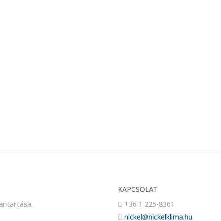
KAPCSOLAT
antartása.
+36 1 225-8361
nickel@nickelklima.hu