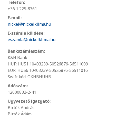
Telefon:
+36 1 225-8361
E-mail:
nickel@nickelklima.hu
E-számla küldése:
eszamla@nickelklima.hu
Bankszámlaszám:
K&H Bank
HUF: HU51 10403239-50526876-56511009
EUR: HU56 10403239-50526876-56511016
Swift kód: OKHBHUHB
Adószám:
12000832-2-41
Ügyvezető igazgató:
Birtók András
Birtók Ádám